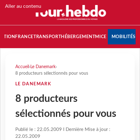
Aller au contenu
NATION
FRANCE
TRANSPORT
HÉBERGEMENT
MICE
MOBILITÉS
Accueil
›
Le Danemark
›
8 producteurs sélectionnés pour vous
LE DANEMARK
8 producteurs
sélectionnés pour vous
Publié le : 22.05.2009 I Dernière Mise à jour :
22.05.2009