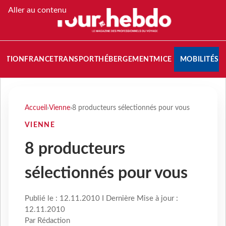
Aller au contenu
NATION
FRANCE
TRANSPORT
HÉBERGEMENT
MICE
MOBILITÉS
Accueil
›
Vienne
›
8 producteurs sélectionnés pour vous
VIENNE
8 producteurs
sélectionnés pour vous
Publié le : 12.11.2010 I Dernière Mise à jour :
12.11.2010
Par Rédaction