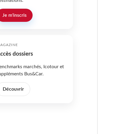
estinations.
Je m'inscris
AGAZINE
ccès dossiers
enchmarks marchés, Icotour et
uppléments Bus&Car.
Découvrir