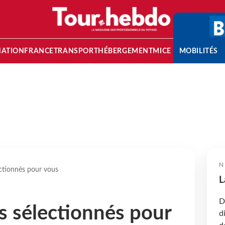
NATION
FRANCE
TRANSPORT
HÉBERGEMENT
MICE
MOBILITÉS
N
ectionnés pour vous
L
D
s sélectionnés pour
d