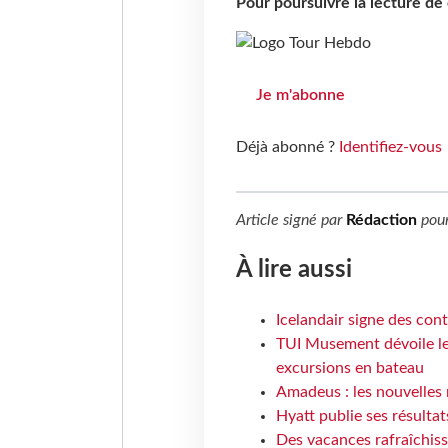
Pour poursuivre la lecture d
Je m'abonne
Déjà abonné ?
Identifiez-vous
Article signé par
Rédaction
pou
À lire aussi
Icelandair signe des con
TUI Musement dévoile les
excursions en bateau
Amadeus : les nouvelles 
Hyatt publie ses résulta
Des vacances rafraîchiss