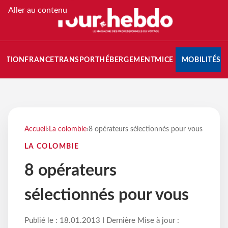
Aller au contenu
NATION
FRANCE
TRANSPORT
HÉBERGEMENT
MICE
MOBILITÉS
Accueil
›
La colombie
›
8 opérateurs sélectionnés pour vous
LA COLOMBIE
8 opérateurs
sélectionnés pour vous
Publié le : 18.01.2013 I Dernière Mise à jour :