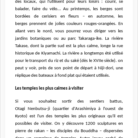
des locaux, qui l'utilisent pour leurs loisirs : courir, se
balader, faire du vélo... Au
printemps, les berges sont
bordées de cerisiers en fleurs – en automne, les
berges
prennent de jolies couleurs rouges-orangées. En
allant vers le nord, vous pourrez vous
diriger vers les
jardins botaniques ou au parc Takaraga-ike. La rivière
Takase, dont la
partie sud est la plus calme, longe la rue
historique de Kiyamachi. La rivière a longtemps
été utilisé
pour le transport du riz et du saké (dès le XVIIe siècle). on
peut y voir, près de
son point de départ à Niji-dori, une
réplique des bateaux à fond plat qui étaient utilisés.
Les temples les plus calmes à visiter
Si vous souhaitez sortir des sentiers battus,
Otagi
Nenbutsu-ji (quartier d'Arashimiya à l'ouest de
Kyoto) est l'un des temples les plus
originaux qu'il est
possibles de visiter. On y découvre 1200 sculptures en
pierre de rakan –
les disciples du Bouddha – dispersées