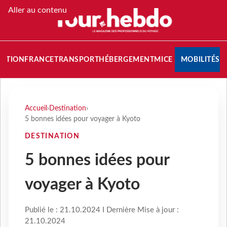
Aller au contenu
NATION
FRANCE
TRANSPORT
HÉBERGEMENT
MICE
MOBILITÉS
Accueil
›
Destination
›
5 bonnes idées pour voyager à Kyoto
DESTINATION
5 bonnes idées pour
voyager à Kyoto
Publié le : 21.10.2024 I Dernière Mise à jour :
21.10.2024