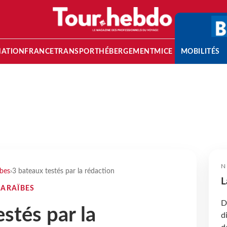
NATION
FRANCE
TRANSPORT
HÉBERGEMENT
MICE
MOBILITÉS
N
ïbes
›
3 bateaux testés par la rédaction
L
CARAÏBES
D
stés par la
d