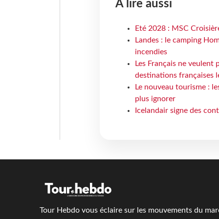
À lire aussi
Eté 2028 : MSC Croisière
Landes : le camping Hom
incendies
Les Français ne veulent p
destinations françaises l
Le nouveau tourisme : le
plus ignorer
Icelandair signe des con
Tour Hebdo vous éclaire sur les mouvements du march