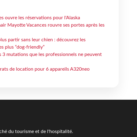
s ouvre les réservations pour l'Alaska
air Mayotte Vacances rouvre ses portes après les
lus partir sans leur chien : découvrez les
es plus “dog-friendly”
s 3 mutations que les professionnels ne peuvent
trats de location pour 6 appareils A320neo
é du tourisme et de l'hospitalité.