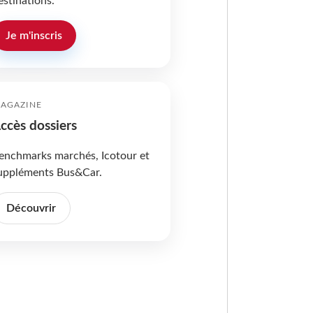
estinations.
Je m'inscris
AGAZINE
ccès dossiers
enchmarks marchés, Icotour et
uppléments Bus&Car.
Découvrir