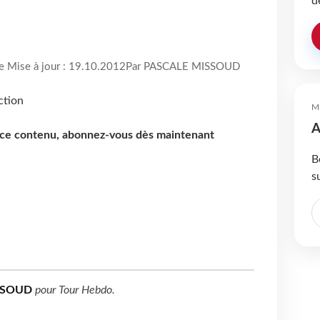
d
re Mise à jour : 19.10.2012
Par PASCALE MISSOUD
M
A
e ce contenu, abonnez-vous dès maintenant
B
s
SSOUD
pour
Tour Hebdo
.