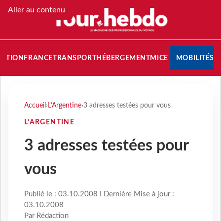
Aller au contenu
NATION
FRANCE
TRANSPORT
HÉBERGEMENT
MICE
MOBILITÉS
Accueil
›
L’Argentine
›
3 adresses testées pour vous
L’ARGENTINE
3 adresses testées pour
vous
Publié le : 03.10.2008 I Dernière Mise à jour :
03.10.2008
Par Rédaction