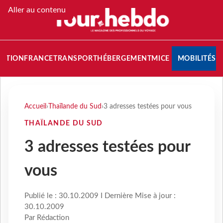
Aller au contenu
NATION
FRANCE
TRANSPORT
HÉBERGEMENT
MICE
MOBILITÉS
Accueil
›
Thaïlande du Sud
›
3 adresses testées pour vous
THAÏLANDE DU SUD
3 adresses testées pour
vous
Publié le : 30.10.2009 I Dernière Mise à jour :
30.10.2009
Par Rédaction