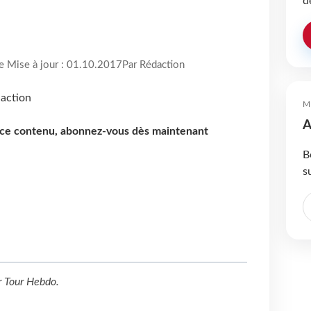
d
re Mise à jour : 01.10.2017
Par Rédaction
M
A
e ce contenu, abonnez-vous dès maintenant
B
s
r
Tour Hebdo
.