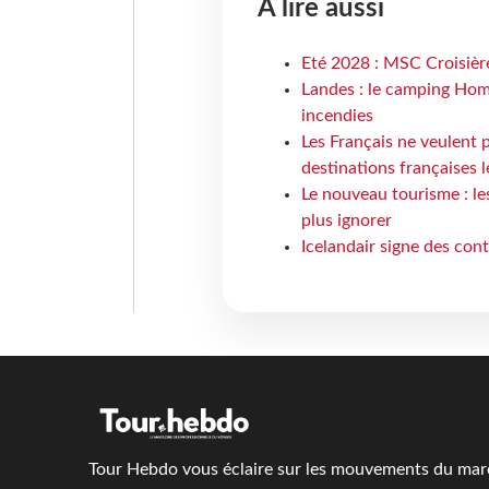
À lire aussi
Eté 2028 : MSC Croisière
Landes : le camping Hom
incendies
Les Français ne veulent p
destinations françaises l
Le nouveau tourisme : le
plus ignorer
Icelandair signe des con
Tour Hebdo vous éclaire sur les mouvements du march