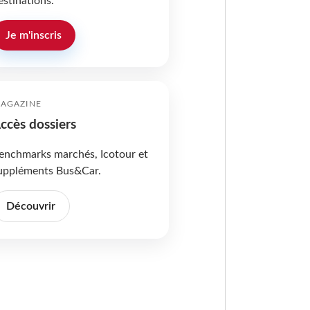
estinations.
Je m'inscris
AGAZINE
ccès dossiers
enchmarks marchés, Icotour et
uppléments Bus&Car.
Découvrir