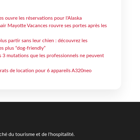
s ouvre les réservations pour l'Alaska
air Mayotte Vacances rouvre ses portes après les
lus partir sans leur chien : découvrez les
es plus “dog-friendly”
s 3 mutations que les professionnels ne peuvent
trats de location pour 6 appareils A320neo
é du tourisme et de l'hospitalité.