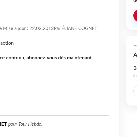
d
re Mise à jour : 22.02.2013
Par ÉLIANE COGNET
M
A
e ce contenu, abonnez-vous dès maintenant
B
s
NET
pour
Tour Hebdo
.