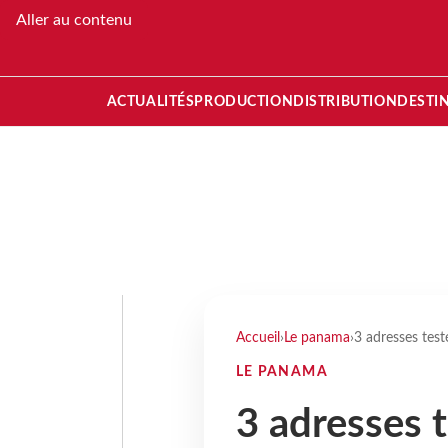
Aller au contenu
ACTUALITÉS
PRODUCTION
DISTRIBUTION
DESTI
Accueil
›
Le panama
›
3 adresses test
LE PANAMA
3 adresses t