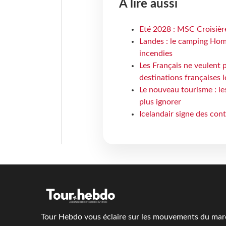
À lire aussi
Eté 2028 : MSC Croisière
Landes : le camping Hom
incendies
Les Français ne veulent p
destinations françaises l
Le nouveau tourisme : le
plus ignorer
Icelandair signe des con
Tour Hebdo vous éclaire sur les mouvements du march