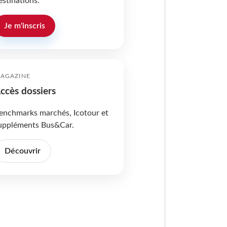
estinations.
Je m'inscris
AGAZINE
ccès dossiers
enchmarks marchés, Icotour et
uppléments Bus&Car.
Découvrir