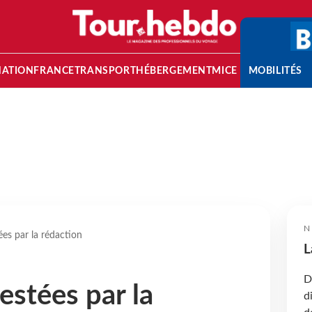
NATION
FRANCE
TRANSPORT
HÉBERGEMENT
MICE
MOBILITÉS
N
ées par la rédaction
L
D
estées par la
d