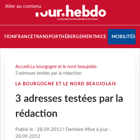
Aller au contenu
NATION
FRANCE
TRANSPORT
HÉBERGEMENT
MICE
MOBILITÉS
Accueil
›
La bourgogne et le nord beaujolais
›
3 adresses testées par la rédaction
LA BOURGOGNE ET LE NORD BEAUJOLAIS
3 adresses testées par la
rédaction
Publié le : 28.09.2012 I Dernière Mise à jour :
28.09.2012