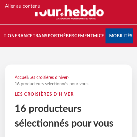
Aller au contenu
NATION
FRANCE
TRANSPORT
HÉBERGEMENT
MICE
MOBILITÉS
Accueil
›
Les croisières d’hiver
›
16 producteurs sélectionnés pour vous
LES CROISIÈRES D’HIVER
16 producteurs
sélectionnés pour vous