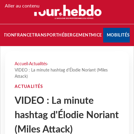
Aller au contenu
NATION
FRANCE
TRANSPORT
HÉBERGEMENT
MICE
MOBILITÉS
Accueil
›
Actualités
›
VIDEO : La minute hashtag d'Élodie Noriant (Miles
Attack)
ACTUALITÉS
VIDEO : La minute
hashtag d'Élodie Noriant
(Miles Attack)