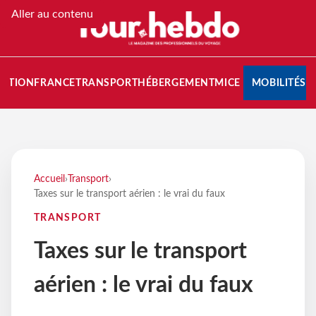
Aller au contenu
NATION
FRANCE
TRANSPORT
HÉBERGEMENT
MICE
MOBILITÉS
Accueil
›
Transport
›
Taxes sur le transport aérien : le vrai du faux
TRANSPORT
Taxes sur le transport
aérien : le vrai du faux