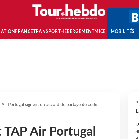
NATION
FRANCE
TRANSPORT
HÉBERGEMENT
MICE
MOBILITÉS
N
P Air Portugal signent un accord de partage de code
L
D
t TAP Air Portugal
d