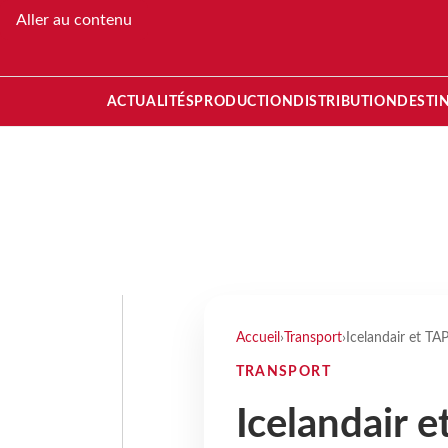
Aller au contenu
ACTUALITÉS
PRODUCTION
DISTRIBUTION
DESTI
Accueil
›
Transport
›
Icelandair et TA
TRANSPORT
Icelandair e