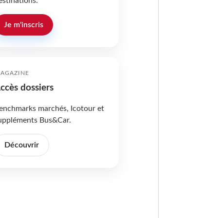
estinations.
Je m'inscris
AGAZINE
ccès dossiers
enchmarks marchés, Icotour et
uppléments Bus&Car.
Découvrir