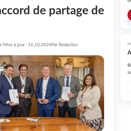
d
accord de partage de
M
re Mise à jour : 16.10.2024
Par Rédaction
A
B
s