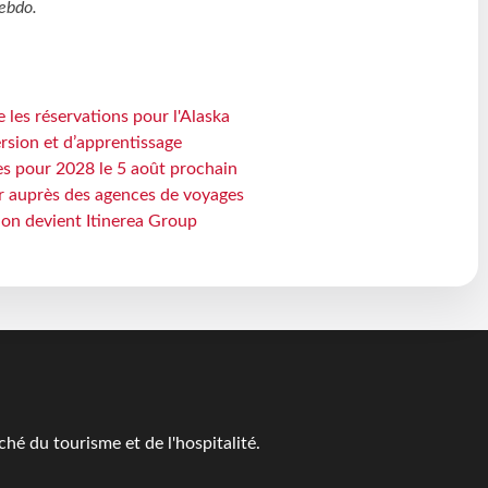
ebdo
.
 les réservations pour l'Alaska
rsion et d’apprentissage
es pour 2028 le 5 août prochain
 auprès des agences de voyages
sion devient Itinerea Group
é du tourisme et de l'hospitalité.