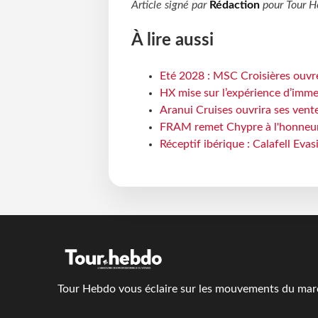
Article signé par
Rédaction
pour
Tour H
À lire aussi
Eté 2028 : MSC Croisières ouvre
HX mise sur l’expérience d’imme
Aranui Cruises ouvrira ses vent
FRAM remet Chypre à l'honneur
Réceptif ibérique : Calafell Eva
Tour Hebdo vous éclaire sur les mouvements du march