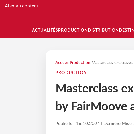
Aller au contenu
ACTUALITÉS
PRODUCTION
DISTRIBUTION
DESTI
Accueil
›
Production
›
Masterclass exclusives
PRODUCTION
Masterclass exc
by FairMoove a
Publié le : 16.10.2024 I Dernière Mise 