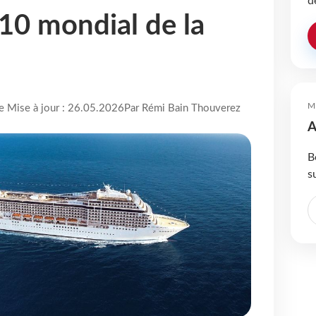
d
 10 mondial de la
M
re Mise à jour : 26.05.2026
Par Rémi Bain Thouverez
A
B
s