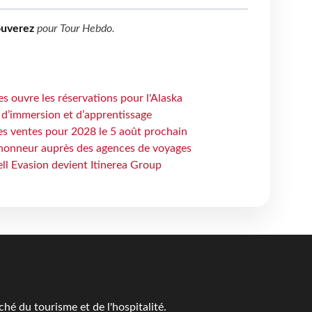
ouverez
pour
Tour Hebdo
.
s ouvre les réservations pour l'Alaska
 d’immersion et d’apprentissage
es ventes pour 2028 le 5 août prochain
honneur auprès des agences de voyages
ell Evasion devient Itinerea Group
é du tourisme et de l'hospitalité.