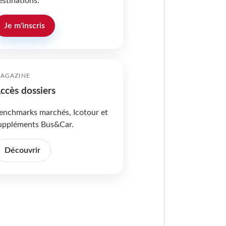
estinations.
Je m'inscris
AGAZINE
ccès dossiers
enchmarks marchés, Icotour et
uppléments Bus&Car.
Découvrir