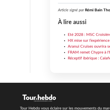
Article signé par
Rémi Bain Th
À lire aussi
Eté 2028 : MSC Croisière
HX mise sur l’expérience
Aranui Cruises ouvrira s
FRAM remet Chypre à l'
Réceptif ibérique : Calaf
Tour Hebdo vous éclaire sur les mouvements du march