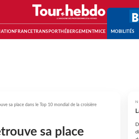
NATION
FRANCE
TRANSPORT
HÉBERGEMENT
MICE
MOBILITÉS
N
uve sa place dans le Top 10 mondial de la croisière
L
D
etrouve sa place
d