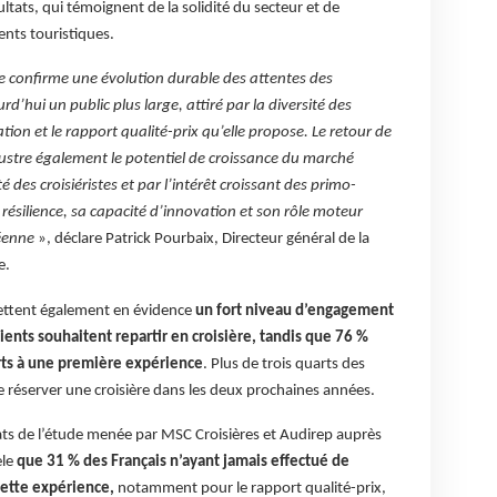
ltats, qui témoignent de la solidité du secteur et de
nts touristiques.
 confirme une évolution durable des attentes des
rd’hui un public plus large, attiré par la diversité des
ation et le rapport qualité-prix qu’elle propose. Le retour de
lustre également le potentiel de croissance du marché
ité des croisiéristes et par l’intérêt croissant des primo-
ésilience, sa capacité d’innovation et son rôle moteur
éenne
», déclare Patrick Pourbaix, Directeur général de la
e.
mettent également en évidence
un fort niveau d’engagement
ients souhaitent repartir en croisière, tandis que 76 %
rts à une première expérience
. Plus de trois quarts des
e réserver une croisière dans les deux prochaines années.
ats de l’étude menée par MSC Croisières et Audirep auprès
èle
que 31 % des Français n’ayant jamais effectué de
cette expérience,
notamment pour le rapport qualité-prix,