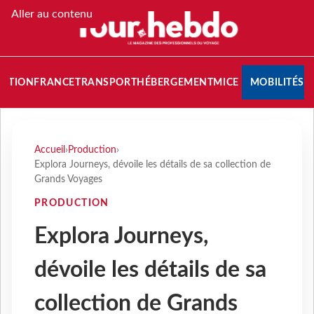
Aller au contenu
NATION
FRANCE
TRANSPORT
HÉBERGEMENT
MICE
MOBILITÉS
Accueil
›
Production
›
Explora Journeys, dévoile les détails de sa collection de
Grands Voyages
PRODUCTION
Explora Journeys,
dévoile les détails de sa
collection de Grands