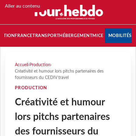
Aller au contenu
NATION
FRANCE
TRANSPORT
HÉBERGEMENT
MICE
MOBILITÉS
Accueil
›
Production
›
Créativité et humour lors pitchs partenaires des
fournisseurs du CEDIV travel
PRODUCTION
Créativité et humour
lors pitchs partenaires
des fournisseurs du