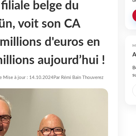
d
filiale belge du
ün, voit son CA
millions d'euros en
M
A
llions aujourd’hui !
B
s
re Mise à jour : 14.10.2024
Par Rémi Bain Thouverez