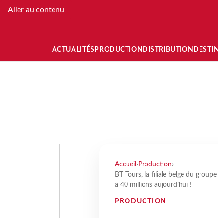
Aller au contenu
ACTUALITÉS
PRODUCTION
DISTRIBUTION
DESTI
Accueil
›
Production
›
BT Tours, la filiale belge du group
à 40 millions aujourd’hui !
PRODUCTION