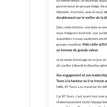
En même temps, je reconnais aujourd
gouvernance du groupe belge. De pl
Wasteels. Pourtant, avec le recul,
c
durablement sur le métier de la di
Dans cette histoire, une date se révè
nous intégrons AmiClub, une société
acquisition n'a pas seulement enrich
groupe constitué.
Mais cette activ
un homme de grande valeur
.
Je lui rends hommage en ce jour et s
dû confier à Benoît la direction géné
Son engagement et son leadership 
Tours à la hauteur où il se trouve 
faille, BT Tours a su traverser les dé
Car BT Tours, c'est avant tout une 
chaleureusement toute l'équipe be