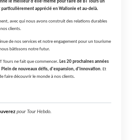
nne le meilleur d'elle-même pour faire de BT Tours un
t particulièrement apprécié en Wallonie et au-delà.
ent, avec qui nous avons construit des relations durables
 nos clients.
ontinue de nos services et notre engagement pour un tourisme
 nous bâtissons notre futur.
 BT Tours ne fait que commencer
. Les 20 prochaines années
. Plein de nouveaux défis, d'expansion, d'innovation
. Et
 faire découvrir le monde à nos clients.
ouverez
pour
Tour Hebdo
.