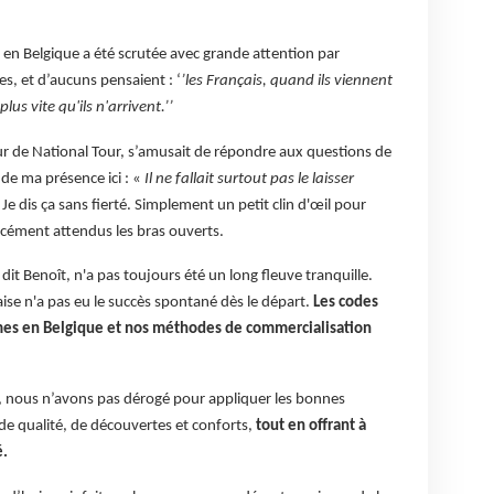
 en Belgique a été scrutée avec grande attention par
es, et d’aucuns pensaient : ‘
’les Français, quand ils viennent
lus vite qu'ils n'arrivent.’’
 de National Tour, s’amusait de répondre aux questions de
de ma présence ici : «
Il ne fallait surtout pas le laisser
»
Je dis ça sans fierté. Simplement un petit clin d'œil pour
orcément attendus les bras ouverts.
dit Benoît, n'a pas toujours été un long fleuve tranquille.
se n'a pas eu le succès spontané dès le départ.
Les codes
êmes en Belgique et nos méthodes de commercialisation
le, nous n’avons pas dérogé pour appliquer les bonnes
de qualité, de découvertes et conforts,
tout en offrant à
é.