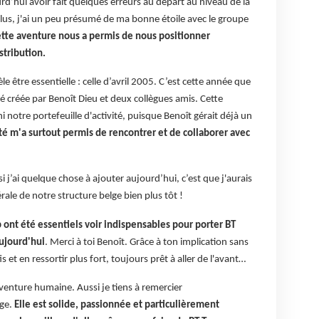
’hui avoir fait quelques erreurs au départ au niveau de la
us, j'ai un peu présumé de ma bonne étoile avec le groupe
ette aventure nous a permis de nous positionner
stribution.
le être essentielle : celle d’avril 2005. C’est cette année que
 créée par Benoît Dieu et deux collègues amis. Cette
i notre portefeuille d'activité, puisque Benoît gérait déjà un
ité m'a surtout permis de rencontrer et de collaborer avec
i j’ai quelque chose à ajouter aujourd’hui, c’est que j'aurais
rale de notre structure belge bien plus tôt !
ont été essentiels voir indispensables pour porter BT
aujourd'hui
. Merci à toi Benoît. Grâce à ton implication sans
fis et en ressortir plus fort, toujours prêt à aller de l'avant…
aventure humaine. Aussi je tiens à remercier
lge.
Elle est solide, passionnée et particulièrement