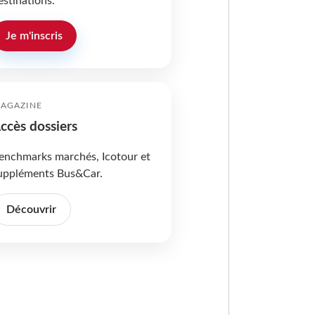
estinations.
Je m'inscris
AGAZINE
ccès dossiers
enchmarks marchés, Icotour et
uppléments Bus&Car.
Découvrir