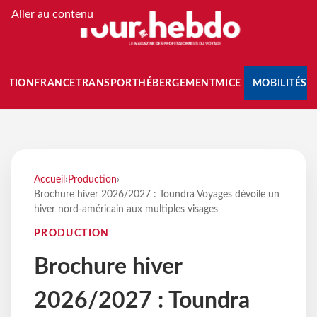
Aller au contenu
NATION
FRANCE
TRANSPORT
HÉBERGEMENT
MICE
MOBILITÉS
Accueil
›
Production
›
Brochure hiver 2026/2027 : Toundra Voyages dévoile un
hiver nord-américain aux multiples visages
PRODUCTION
Brochure hiver
2026/2027 : Toundra