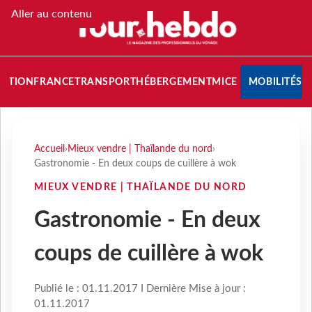
Aller au contenu
NATION
FRANCE
TRANSPORT
HÉBERGEMENT
MICE
MOBILITÉS
Accueil
›
Mieux vendre | Thaïlande du nord
›
Gastronomie - En deux coups de cuillère à wok
MIEUX VENDRE | THAÏLANDE DU NORD
Gastronomie - En deux
coups de cuillère à wok
Publié le : 01.11.2017 I Dernière Mise à jour :
01.11.2017