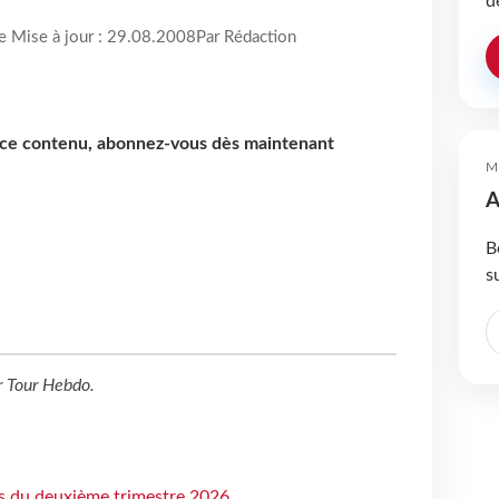
d
re Mise à jour : 29.08.2008
Par Rédaction
e ce contenu, abonnez-vous dès maintenant
M
A
B
s
r
Tour Hebdo
.
ts du deuxième trimestre 2026