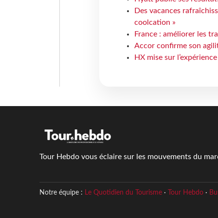
Des vacances rafraîchiss
coolcation »
France : améliorer les tr
Accor confirme son agil
HX mise sur l’expérience
Tour Hebdo vous éclaire sur les mouvements du march
Notre équipe :
Le Quotidien du Tourisme
·
Tour Hebdo
·
Bu