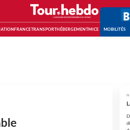
NATION
FRANCE
TRANSPORT
HÉBERGEMENT
MICE
MOBILITÉS
N
L
D
able
d