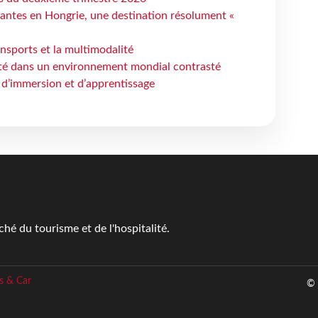
antes en Hongrie, une destination résolument «
ansports et la multimodalité
ité dans un environnement mondial contrasté
 d’immersion et d’apprentissage
é du tourisme et de l'hospitalité.
s & Car
© 