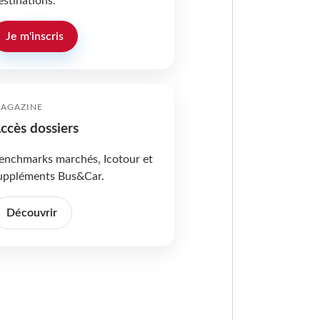
estinations.
Je m'inscris
AGAZINE
ccès dossiers
enchmarks marchés, Icotour et
uppléments Bus&Car.
Découvrir