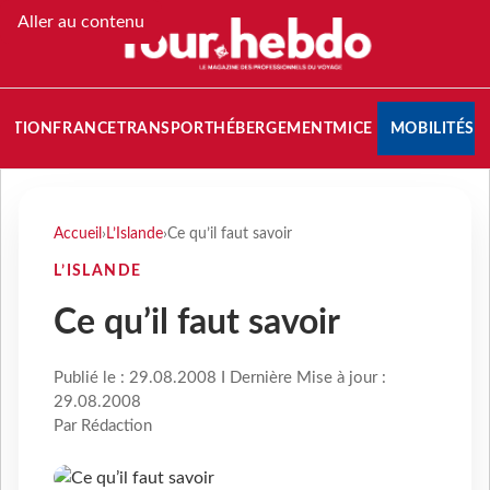
Aller au contenu
NATION
FRANCE
TRANSPORT
HÉBERGEMENT
MICE
MOBILITÉS
Accueil
›
L’Islande
›
Ce qu’il faut savoir
L’ISLANDE
Ce qu’il faut savoir
Publié le : 29.08.2008 I Dernière Mise à jour :
29.08.2008
Par Rédaction