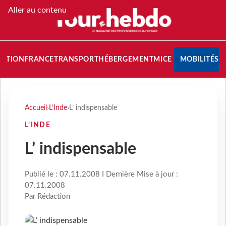
Aller au contenu
NATION
FRANCE
TRANSPORT
HÉBERGEMENT
MICE
MOBILITÉS
Accueil
›
L’Inde
›
L’ indispensable
L’INDE
L’ indispensable
Publié le : 07.11.2008 I Dernière Mise à jour :
07.11.2008
Par Rédaction