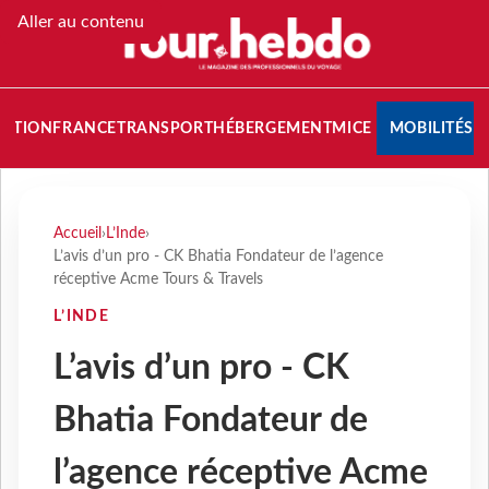
Aller au contenu
NATION
FRANCE
TRANSPORT
HÉBERGEMENT
MICE
MOBILITÉS
Accueil
›
L’Inde
›
L’avis d’un pro - CK Bhatia Fondateur de l’agence
réceptive Acme Tours & Travels
L’INDE
L’avis d’un pro - CK
Bhatia Fondateur de
l’agence réceptive Acme