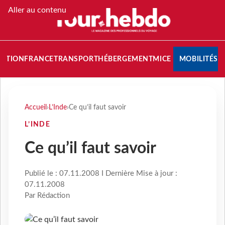
Aller au contenu
NATION
FRANCE
TRANSPORT
HÉBERGEMENT
MICE
MOBILITÉS
Accueil
›
L’Inde
›
Ce qu’il faut savoir
L’INDE
Ce qu’il faut savoir
Publié le : 07.11.2008 I Dernière Mise à jour :
07.11.2008
Par Rédaction