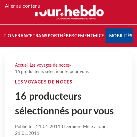
Aller au contenu
NATION
FRANCE
TRANSPORT
HÉBERGEMENT
MICE
MOBILITÉS
Accueil
›
Les voyages de noces
›
16 producteurs sélectionnés pour vous
LES VOYAGES DE NOCES
16 producteurs
sélectionnés pour vous
Publié le : 21.01.2011 I Dernière Mise à jour :
21.01.2011