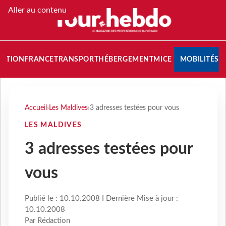
Aller au contenu
NATION
FRANCE
TRANSPORT
HÉBERGEMENT
MICE
MOBILITÉS
Accueil
›
Les Maldives
›
3 adresses testées pour vous
LES MALDIVES
3 adresses testées pour
vous
Publié le : 10.10.2008 I Dernière Mise à jour :
10.10.2008
Par Rédaction