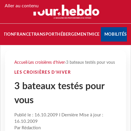
Aller au contenu
NATION
FRANCE
TRANSPORT
HÉBERGEMENT
MICE
MOBILITÉS
Accueil
›
Les croisières d’hiver
›
3 bateaux testés pour vous
LES CROISIÈRES D’HIVER
3 bateaux testés pour
vous
Publié le : 16.10.2009 I Dernière Mise à jour :
16.10.2009
Par Rédaction