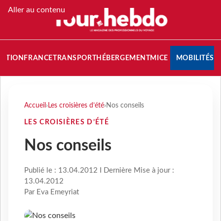
Aller au contenu
NATION
FRANCE
TRANSPORT
HÉBERGEMENT
MICE
MOBILITÉS
Accueil
›
Les croisières d’été
›
Nos conseils
LES CROISIÈRES D’ÉTÉ
Nos conseils
Publié le : 13.04.2012 I Dernière Mise à jour :
13.04.2012
Par Eva Emeyriat