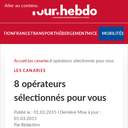
Aller au contenu
NATION
FRANCE
TRANSPORT
HÉBERGEMENT
MICE
MOBILITÉS
Accueil
›
Les canaries
›
8 opérateurs sélectionnés pour vous
LES CANARIES
8 opérateurs
sélectionnés pour vous
Publié le : 01.03.2015 I Dernière Mise à jour :
01.03.2015
Par Rédaction