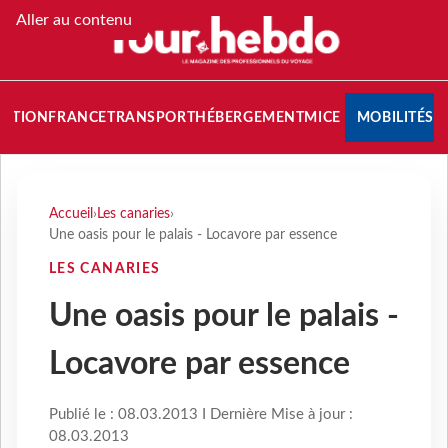
Aller au contenu
NATION
FRANCE
TRANSPORT
HÉBERGEMENT
MICE
MOBILITÉS
Accueil
›
Les canaries
›
Une oasis pour le palais - Locavore par essence
LES CANARIES
Une oasis pour le palais -
Locavore par essence
Publié le : 08.03.2013 I Dernière Mise à jour :
08.03.2013