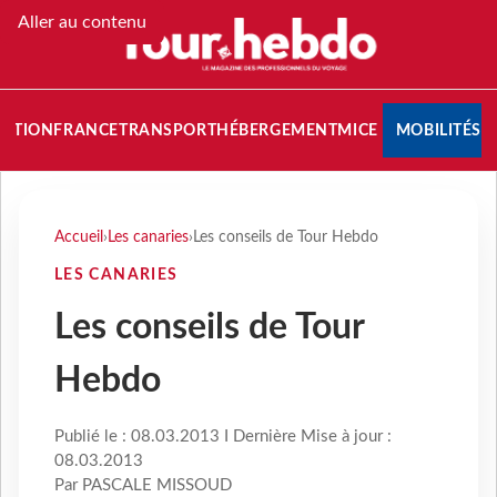
Aller au contenu
NATION
FRANCE
TRANSPORT
HÉBERGEMENT
MICE
MOBILITÉS
Accueil
›
Les canaries
›
Les conseils de Tour Hebdo
LES CANARIES
Les conseils de Tour
Hebdo
Publié le : 08.03.2013 I Dernière Mise à jour :
08.03.2013
Par PASCALE MISSOUD