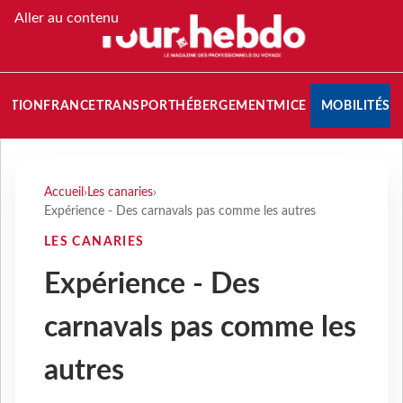
Aller au contenu
NATION
FRANCE
TRANSPORT
HÉBERGEMENT
MICE
MOBILITÉS
Accueil
›
Les canaries
›
Expérience - Des carnavals pas comme les autres
LES CANARIES
Expérience - Des
carnavals pas comme les
autres