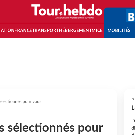
NATION
FRANCE
TRANSPORT
HÉBERGEMENT
MICE
MOBILITÉS
N
sélectionnés pour vous
L
D
s sélectionnés pour
d