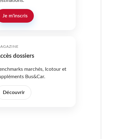
estinations.
Je m'inscris
AGAZINE
ccès dossiers
enchmarks marchés, Icotour et
uppléments Bus&Car.
Découvrir