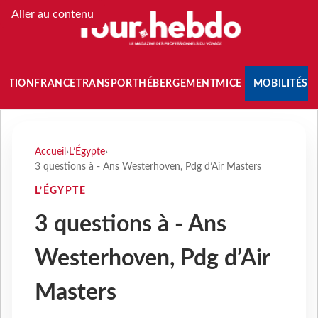
Aller au contenu
NATION
FRANCE
TRANSPORT
HÉBERGEMENT
MICE
MOBILITÉS
Accueil
›
L’Égypte
›
3 questions à - Ans Westerhoven, Pdg d’Air Masters
L’ÉGYPTE
3 questions à - Ans
Westerhoven, Pdg d’Air
Masters