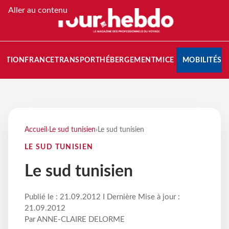
Aller au contenu
NATION
FRANCE
TRANSPORT
HÉBERGEMENT
MICE
MOBILITÉS
Accueil
›
Le sud tunisien
›
Le sud tunisien
LE SUD TUNISIEN
Le sud tunisien
Publié le : 21.09.2012 I Dernière Mise à jour :
21.09.2012
Par ANNE-CLAIRE DELORME