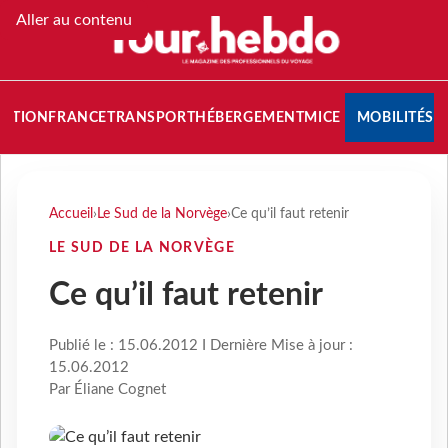
Aller au contenu
NATION
FRANCE
TRANSPORT
HÉBERGEMENT
MICE
MOBILITÉS
Accueil
›
Le Sud de la Norvège
›
Ce qu’il faut retenir
LE SUD DE LA NORVÈGE
Ce qu’il faut retenir
Publié le : 15.06.2012 I Dernière Mise à jour :
15.06.2012
Par Éliane Cognet