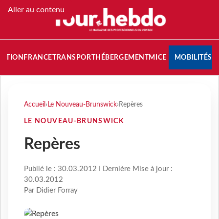
Aller au contenu
NATION
FRANCE
TRANSPORT
HÉBERGEMENT
MICE
MOBILITÉS
Accueil
›
Le Nouveau-Brunswick
›
Repères
LE NOUVEAU-BRUNSWICK
Repères
Publié le : 30.03.2012 I Dernière Mise à jour :
30.03.2012
Par Didier Forray