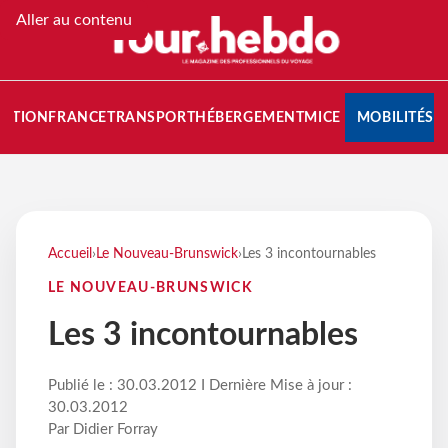
Aller au contenu
NATION
FRANCE
TRANSPORT
HÉBERGEMENT
MICE
MOBILITÉS
Accueil
›
Le Nouveau-Brunswick
›
Les 3 incontournables
LE NOUVEAU-BRUNSWICK
Les 3 incontournables
Publié le : 30.03.2012 I Dernière Mise à jour :
30.03.2012
Par Didier Forray