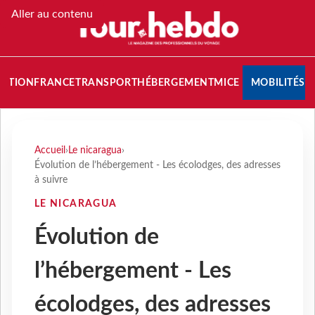
Aller au contenu
NATION
FRANCE
TRANSPORT
HÉBERGEMENT
MICE
MOBILITÉS
Accueil
›
Le nicaragua
›
Évolution de l’hébergement - Les écolodges, des adresses
à suivre
LE NICARAGUA
Évolution de
l’hébergement - Les
écolodges, des adresses