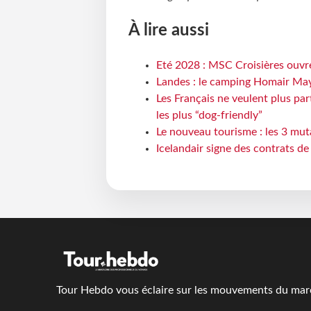
À lire aussi
Eté 2028 : MSC Croisières ouvre
Landes : le camping Homair May
Les Français ne veulent plus par
les plus “dog-friendly”
Le nouveau tourisme : les 3 mut
Icelandair signe des contrats d
Tour Hebdo vous éclaire sur les mouvements du march