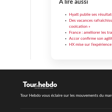
À lire aussi
Hyatt publie ses résulta
Des vacances rafraîchiss
coolcation »
France : améliorer les tr
Accor confirme son agil
HX mise sur l’expérience
Tour Hebdo vous éclaire sur les mouvements du march