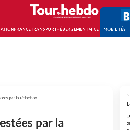
NATION
FRANCE
TRANSPORT
HÉBERGEMENT
MICE
MOBILITÉS
N
stées par la rédaction
L
D
estées par la
d