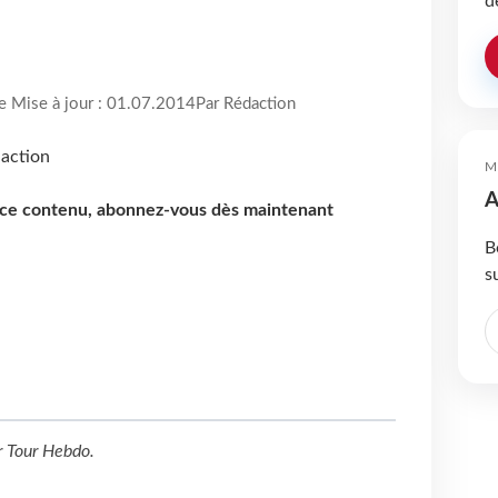
d
re Mise à jour : 01.07.2014
Par Rédaction
M
A
e ce contenu, abonnez-vous dès maintenant
B
s
r
Tour Hebdo
.