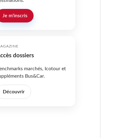
estinations.
Je m'inscris
AGAZINE
ccès dossiers
enchmarks marchés, Icotour et
uppléments Bus&Car.
Découvrir