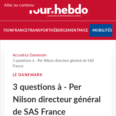
Aller au contenu
NATION
FRANCE
TRANSPORT
HÉBERGEMENT
MICE
MOBILITÉS
Accueil
›
Le Danemark
›
3 questions à - Per Nilson directeur général de SAS
France
LE DANEMARK
3 questions à - Per
Nilson directeur général
de SAS France