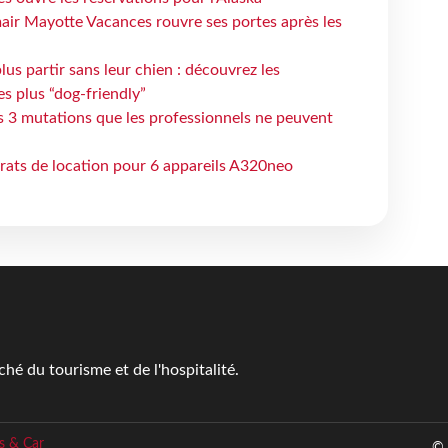
air Mayotte Vacances rouvre ses portes après les
lus partir sans leur chien : découvrez les
es plus “dog-friendly”
s 3 mutations que les professionnels ne peuvent
trats de location pour 6 appareils A320neo
é du tourisme et de l'hospitalité.
s & Car
© 