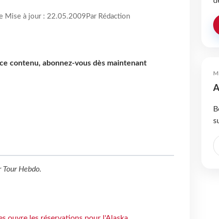
d
re Mise à jour : 22.05.2009
Par Rédaction
e ce contenu, abonnez-vous dès maintenant
M
A
B
s
r
Tour Hebdo
.
s ouvre les réservations pour l'Alaska