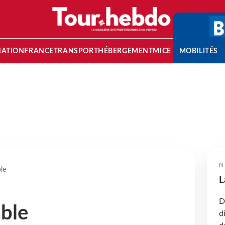
NATION
FRANCE
TRANSPORT
HÉBERGEMENT
MICE
MOBILITÉS
N
le
L
D
able
d