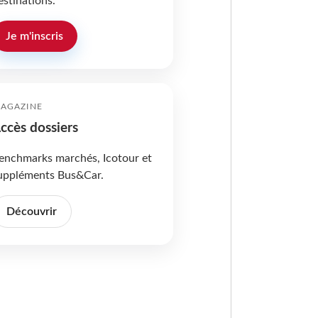
estinations.
Je m'inscris
AGAZINE
ccès dossiers
enchmarks marchés, Icotour et
uppléments Bus&Car.
Découvrir