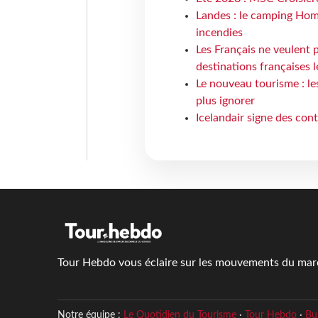
Landes : le camping Hom
incendies
Les Français ne veulent p
destinations françaises l
Le nouveau tourisme : le
plus ignorer
Icelandair signe des con
Tour Hebdo vous éclaire sur les mouvements du march
Notre équipe :
Le Quotidien du Tourisme
·
Tour Hebdo
·
Bu