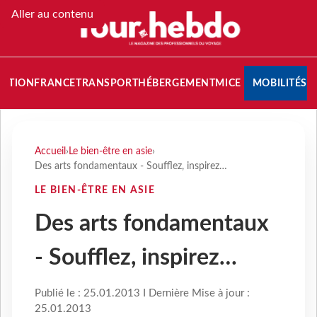
Aller au contenu
NATION
FRANCE
TRANSPORT
HÉBERGEMENT
MICE
MOBILITÉS
Accueil
›
Le bien-être en asie
›
Des arts fondamentaux - Soufflez, inspirez…
LE BIEN-ÊTRE EN ASIE
Des arts fondamentaux
- Soufflez, inspirez…
Publié le : 25.01.2013 I Dernière Mise à jour :
25.01.2013