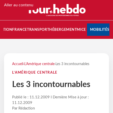
Aller au contenu
NATION
FRANCE
TRANSPORT
HÉBERGEMENT
MICE
MOBILITÉS
Accueil
›
L’Amérique centrale
›
Les 3 incontournables
L’AMÉRIQUE CENTRALE
Les 3 incontournables
Publié le : 11.12.2009 I Dernière Mise à jour :
11.12.2009
Par Rédaction