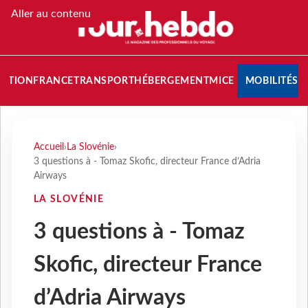
Aller au contenu
NATION
FRANCE
TRANSPORT
HÉBERGEMENT
MICE
MOBILITÉS
Accueil
›
La Slovénie
›
3 questions à - Tomaz Skofic, directeur France d’Adria
Airways
LA SLOVÉNIE
3 questions à - Tomaz
Skofic, directeur France
d’Adria Airways