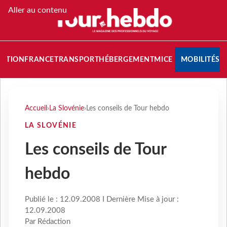
Aller au contenu
NATION
FRANCE
TRANSPORT
HÉBERGEMENT
MICE
MOBILITÉS
Accueil
›
La Slovénie
›
Les conseils de Tour hebdo
LA SLOVÉNIE
Les conseils de Tour
hebdo
Publié le : 12.09.2008 I Dernière Mise à jour :
12.09.2008
Par Rédaction